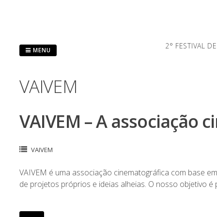
Saltar
al
contenido
2° FESTIVAL D
MENU
VAIVEM
VAIVEM – A associação c
VAIVEM
VAIVEM é uma associação cinematográfica com base em L
de projetos próprios e ideias alheias. O nosso objetivo é 